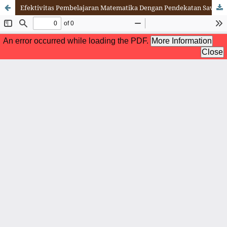
Efektivitas Pembelajaran Matematika Dengan Pendekatan Savi Dan Pendekatan Mekanistik Pada Materi Kubus Dan Balok Terhadap Prestasi Belajar Siswa Kelas VIII SMP